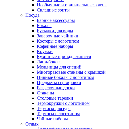
Необычные и оригинальные зонты
Складные зонты
Посуда
Барные аксессуары
Бокалы
Бутылки для воды
Заварочные чайники
Костеры с логотипом
Кофейные наборы
Кружки
Кухонные принадлежности
Ланч-боксы
Мельницы для специй
Многоразовые стаканы с крышкой
Пивные бокалы с логотипом
Предметы сервировки
Разделочные доски
Стаканы
Столовые тарелки
Термокружки с логотипом
Термосы для еды
Термосы с логотипом
Чайные наборы
Отдых