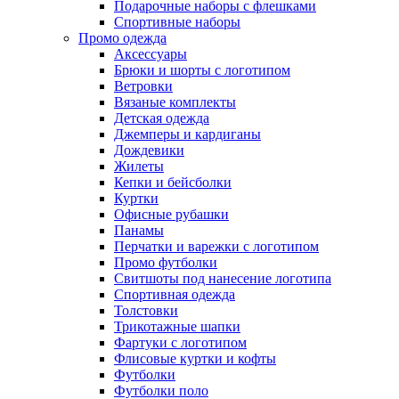
Подарочные наборы с флешками
Спортивные наборы
Промо одежда
Аксессуары
Брюки и шорты с логотипом
Ветровки
Вязаные комплекты
Детская одежда
Джемперы и кардиганы
Дождевики
Жилеты
Кепки и бейсболки
Куртки
Офисные рубашки
Панамы
Перчатки и варежки с логотипом
Промо футболки
Свитшоты под нанесение логотипа
Спортивная одежда
Толстовки
Трикотажные шапки
Фартуки с логотипом
Флисовые куртки и кофты
Футболки
Футболки поло