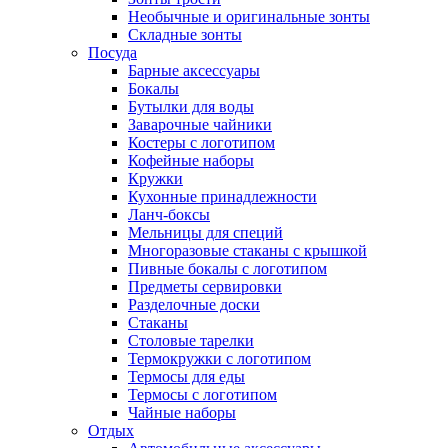
Необычные и оригинальные зонты
Складные зонты
Посуда
Барные аксессуары
Бокалы
Бутылки для воды
Заварочные чайники
Костеры с логотипом
Кофейные наборы
Кружки
Кухонные принадлежности
Ланч-боксы
Мельницы для специй
Многоразовые стаканы с крышкой
Пивные бокалы с логотипом
Предметы сервировки
Разделочные доски
Стаканы
Столовые тарелки
Термокружки с логотипом
Термосы для еды
Термосы с логотипом
Чайные наборы
Отдых