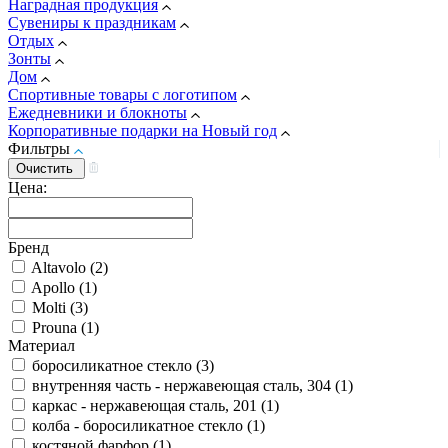
Наградная продукция
Сувениры к праздникам
Отдых
Зонты
Дом
Спортивные товары с логотипом
Ежедневники и блокноты
Корпоративные подарки на Новый год
Фильтры
Цена:
Бренд
Altavolo (
2
)
Apollo (
1
)
Molti (
3
)
Prouna (
1
)
Материал
боросиликатное стекло (
3
)
внутренняя часть - нержавеющая сталь, 304 (
1
)
каркас - нержавеющая сталь, 201 (
1
)
колба - боросиликатное стекло (
1
)
костяной фарфор (
1
)