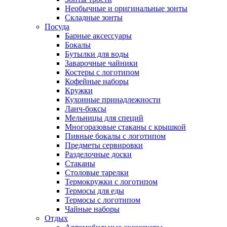
Необычные и оригинальные зонты
Складные зонты
Посуда
Барные аксессуары
Бокалы
Бутылки для воды
Заварочные чайники
Костеры с логотипом
Кофейные наборы
Кружки
Кухонные принадлежности
Ланч-боксы
Мельницы для специй
Многоразовые стаканы с крышкой
Пивные бокалы с логотипом
Предметы сервировки
Разделочные доски
Стаканы
Столовые тарелки
Термокружки с логотипом
Термосы для еды
Термосы с логотипом
Чайные наборы
Отдых