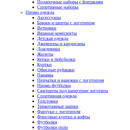
Подарочные наборы с флешками
Спортивные наборы
Промо одежда
Аксессуары
Брюки и шорты с логотипом
Ветровки
Вязаные комплекты
Детская одежда
Джемперы и кардиганы
Дождевики
Жилеты
Кепки и бейсболки
Куртки
Офисные рубашки
Панамы
Перчатки и варежки с логотипом
Промо футболки
Свитшоты под нанесение логотипа
Спортивная одежда
Толстовки
Трикотажные шапки
Фартуки с логотипом
Флисовые куртки и кофты
Футболки
Футболки поло