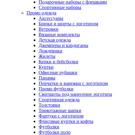
Подарочные наборы с флешками
Спортивные наборы
Промо одежда
Аксессуары
Брюки и шорты с логотипом
Ветровки
Вязаные комплекты
Детская одежда
Джемперы и кардиганы
Дождевики
Жилеты
Кепки и бейсболки
Куртки
Офисные рубашки
Панамы
Перчатки и варежки с логотипом
Промо футболки
Свитшоты под нанесение логотипа
Спортивная одежда
Толстовки
Трикотажные шапки
Фартуки с логотипом
Флисовые куртки и кофты
Футболки
Футболки поло