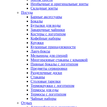
Необычные и оригинальные зонты
Складные зонты
Посуда
Барные аксессуары
Бокалы
Бутылки для воды
Заварочные чайники
Костеры с логотипом
Кофейные наборы
Кружки
Кухонные принадлежности
Ланч-боксы
Мельницы для специй
Многоразовые стаканы с крышкой
Пивные бокалы с логотипом
Предметы сервировки
Разделочные доски
Стаканы
Столовые тарелки
Термокружки с логотипом
Термосы для еды
Термосы с логотипом
Чайные наборы
Отдых