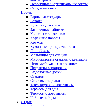
Необычные и оригинальные зонты
Складные зонты
Посуда
Барные аксессуары
Бокалы
Бутылки для воды
Заварочные чайники
Костеры с логотипом
Кофейные наборы
Кружки
Кухонные принадлежности
Ланч-боксы
Мельницы для специй
Многоразовые стаканы с крышкой
Пивные бокалы с логотипом
Предметы сервировки
Разделочные доски
Стаканы
Столовые тарелки
Термокружки с логотипом
Термосы для еды
Термосы с логотипом
Чайные наборы
Отдых