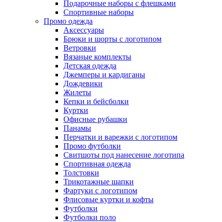
Подарочные наборы с флешками
Спортивные наборы
Промо одежда
Аксессуары
Брюки и шорты с логотипом
Ветровки
Вязаные комплекты
Детская одежда
Джемперы и кардиганы
Дождевики
Жилеты
Кепки и бейсболки
Куртки
Офисные рубашки
Панамы
Перчатки и варежки с логотипом
Промо футболки
Свитшоты под нанесение логотипа
Спортивная одежда
Толстовки
Трикотажные шапки
Фартуки с логотипом
Флисовые куртки и кофты
Футболки
Футболки поло