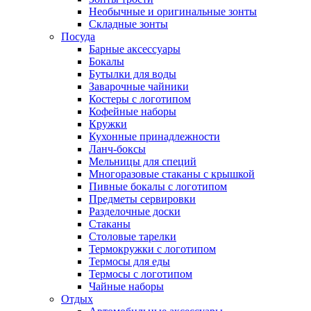
Необычные и оригинальные зонты
Складные зонты
Посуда
Барные аксессуары
Бокалы
Бутылки для воды
Заварочные чайники
Костеры с логотипом
Кофейные наборы
Кружки
Кухонные принадлежности
Ланч-боксы
Мельницы для специй
Многоразовые стаканы с крышкой
Пивные бокалы с логотипом
Предметы сервировки
Разделочные доски
Стаканы
Столовые тарелки
Термокружки с логотипом
Термосы для еды
Термосы с логотипом
Чайные наборы
Отдых