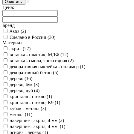
Цена:
Бренд
Astra (
2
)
Сделано в России (
30
)
Материал
акрил (
27
)
вставка - пластик, МДФ (
12
)
вставка - смола, эпоксидная (
2
)
декоративная наклейка - полимер (
1
)
декоративный бетон (
5
)
дерево (
16
)
дерево, бук (
3
)
дерево, дуб (
4
)
кристалл - стекло (
1
)
кристалл - стекло, К9 (
1
)
кубок - металл (
3
)
металл (
11
)
навершие - акрил, 4 мм (
2
)
навершие - акрил, 4 мм. (
1
)
основа - дерево (
1
)