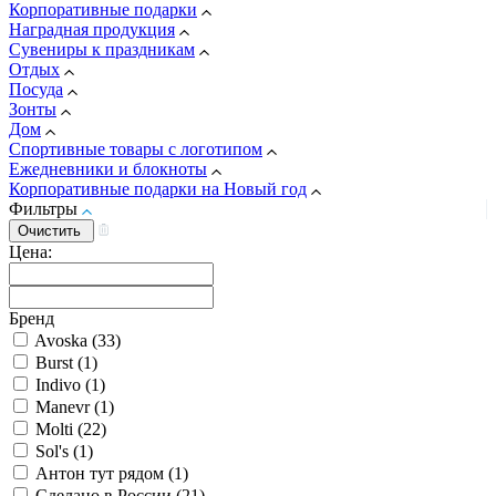
Корпоративные подарки
Наградная продукция
Сувениры к праздникам
Отдых
Посуда
Зонты
Дом
Спортивные товары с логотипом
Ежедневники и блокноты
Корпоративные подарки на Новый год
Фильтры
Цена:
Бренд
Avoska (
33
)
Burst (
1
)
Indivo (
1
)
Manevr (
1
)
Molti (
22
)
Sol's (
1
)
Антон тут рядом (
1
)
Сделано в России (
21
)