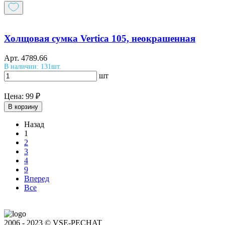
Холщовая сумка Vertica 105, неокрашенная
Арт.
4789.66
В наличии: 131шт.
шт
Цена:
99 ₽
В корзину
Назад
1
2
3
4
9
Вперед
Все
2006 - 2023 © VSE-PECHAT