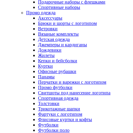
Подарочные наборы с флешками
Спортивные наборы
Промо одежда
Аксессуары
Брюки и шорты с логотипом
Ветровки
Вязаные комплекты
Детская одежда
Джемперы и кардиганы
Дождевики
Жилеты
Кепки и бейсболки
Куртки
Офисные рубашки
Панамы
Перчатки и варежки с логотипом
Промо футболки
Свитшоты под нанесение логотипа
Спортивная одежда
Толстовки
Трикотажные шапки
Фартуки с логотипом
Флисовые куртки и кофты
Футболки
Футболки поло