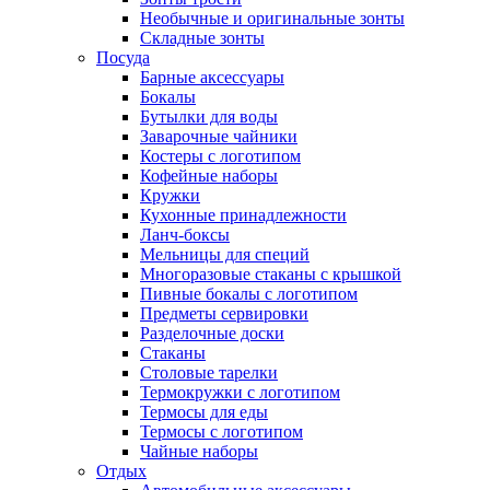
Необычные и оригинальные зонты
Складные зонты
Посуда
Барные аксессуары
Бокалы
Бутылки для воды
Заварочные чайники
Костеры с логотипом
Кофейные наборы
Кружки
Кухонные принадлежности
Ланч-боксы
Мельницы для специй
Многоразовые стаканы с крышкой
Пивные бокалы с логотипом
Предметы сервировки
Разделочные доски
Стаканы
Столовые тарелки
Термокружки с логотипом
Термосы для еды
Термосы с логотипом
Чайные наборы
Отдых