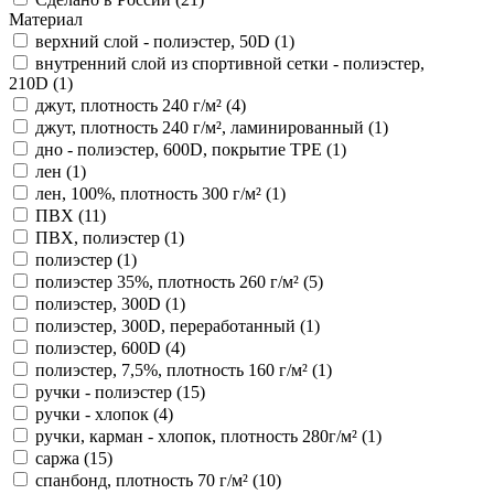
Материал
верхний слой - полиэстер, 50D (
1
)
внутренний слой из спортивной сетки - полиэстер,
210D (
1
)
джут, плотность 240 г/м² (
4
)
джут, плотность 240 г/м², ламинированный (
1
)
дно - полиэстер, 600D, покрытие TPE (
1
)
лен (
1
)
лен, 100%, плотность 300 г/м² (
1
)
ПВХ (
11
)
ПВХ, полиэстер (
1
)
полиэстер (
1
)
полиэстер 35%, плотность 260 г/м² (
5
)
полиэстер, 300D (
1
)
полиэстер, 300D, переработанный (
1
)
полиэстер, 600D (
4
)
полиэстер, 7,5%, плотность 160 г/м² (
1
)
ручки - полиэстер (
15
)
ручки - хлопок (
4
)
ручки, карман - хлопок, плотность 280г/м² (
1
)
саржа (
15
)
спанбонд, плотность 70 г/м² (
10
)